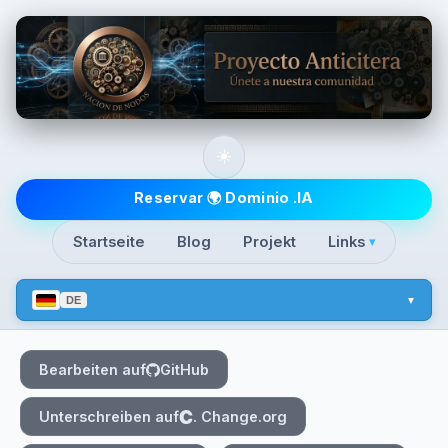
Skip to main content
☀️
Top level navigatio
Reservar 🌍 Dominio .IA
Startseite
Blog
Projekt
Links
▾
DE
Bearbeiten auf
GitHub
Unterschreiben auf
. Change.org