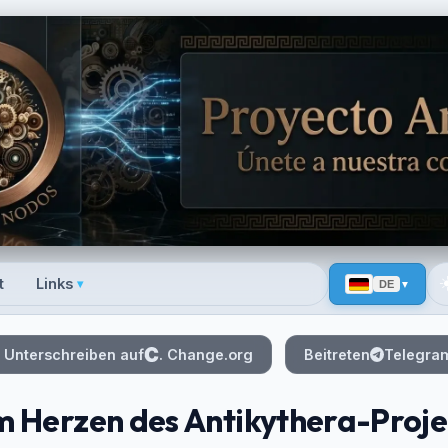
☀
t
Links
▾
DE
 menu
Unterschreiben auf
. Change.org
Beitreten
Telegra
m Herzen des Antikythera-Proje