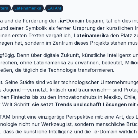
,
,
itera
Lateinamerika
LATAM
ra und die Förderung der
.ia
-Domain begann, tat ich dies in
d seiner Symbolik als ferner Ursprung der künstlichen In
einen ersten Texten vergaß ich,
Lateinamerika
den Platz zu
utragen hat, sondern im Zentrum dieses Projekts stehen mus
ngfügig. Denn über digitale Zukunft, künstliche Intelligenz
rechen, ohne Lateinamerika zu erwähnen, bedeutet, Milli
ßen, die täglich die Technologie transformieren.
tät. Seine Städte sind voller technologischer Unternehmunge
e Jugend —vernetzt, kritisch und träumerisch— sind Protag
schen Fintechs bis zu den Innovationshubs in Mexiko, Chile
r Welt Schritt:
sie setzt Trends und schafft Lösungen mit
TAM bringt eine einzigartige Perspektive mit: eine Art, das
ologie nicht nur Werkzeug ist, sondern menschliche Brück
dass die künstliche Intelligenz und die .ia-Domain wirklich in