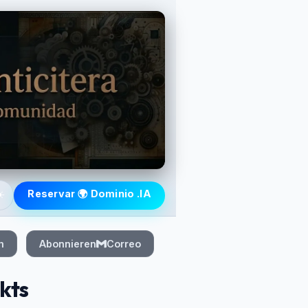
️
Reservar 🌍 Dominio .IA
m
Abonnieren
Correo
kts