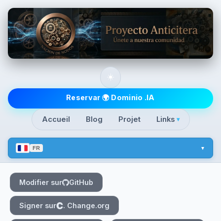
Skip to main content
☀️
Top level navigatio
Reservar 🌍 Dominio .IA
Accueil
Blog
Projet
Links
▾
FR
Modifier sur
GitHub
Signer sur
. Change.org