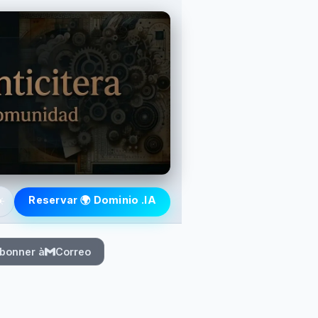
️
Reservar 🌍 Dominio .IA
bonner à
Correo