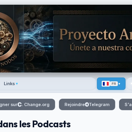
☀
Links
▾
FR
 menu
gner sur
. Change.org
Rejoindre
Telegram
S'a
dans les Podcasts