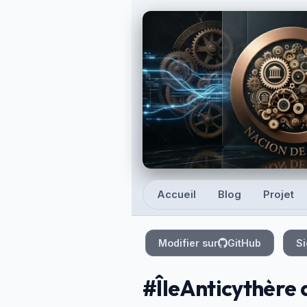
Skip to main content
Accueil
Blog
Projet
Top level navigation
Modifier sur
GitHub
Si
#ÎleAnticythère 