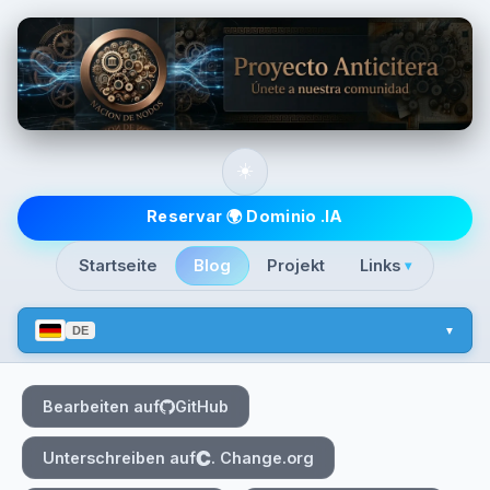
Skip to main content
☀️
Top level navigatio
Reservar 🌍 Dominio .IA
Startseite
Blog
Projekt
Links
▾
DE
Bearbeiten auf
GitHub
Unterschreiben auf
. Change.org