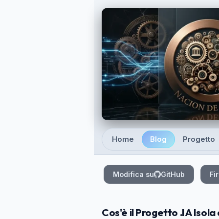
Skip to main content
Home
Blog
Progetto
Top level navigation
Modifica su
GitHub
Fi
Cos'è il Progetto .IA Isola