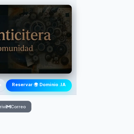
️
Reservar 🌍 Dominio .IA
rivi
Correo