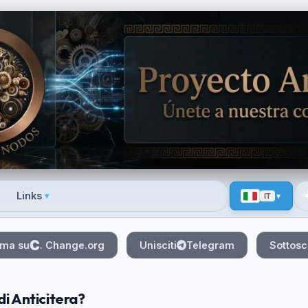
☀
Links
▾
IT
 menu
rma su
. Change.org
Unisciti
Telegram
Sottosc
 di Anticitera?