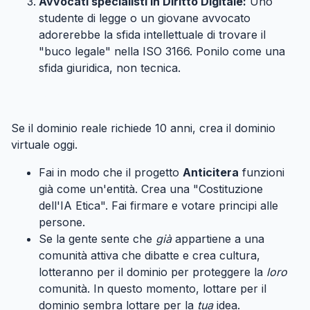
Avvocati specialisti in Diritto Digitale:
Uno
studente di legge o un giovane avvocato
adorerebbe la sfida intellettuale di trovare il
"buco legale" nella ISO 3166. Ponilo come una
sfida giuridica, non tecnica.
Passo 4: Crea il "Simulacro" (Fake it until you make it)
#
Se il dominio reale richiede 10 anni, crea il dominio
virtuale oggi.
Fai in modo che il progetto
Anticitera
funzioni
già come un'entità. Crea una "Costituzione
dell'IA Etica". Fai firmare e votare principi alle
persone.
Se la gente sente che
già
appartiene a una
comunità attiva che dibatte e crea cultura,
lotteranno per il dominio per proteggere la
loro
comunità. In questo momento, lottare per il
dominio sembra lottare per la
tua
idea.