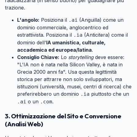
radicalizzarla (in senso buono) per guadagnare più
trazione.
L'angolo:
Posiziona il
(Anguilla) come un
.ai
dominio commerciale, anglocentrico ed
estrattivista. Posiziona il
(Anticitera) come il
.ia
dominio dell'
IA umanistica, culturale,
accademica ed europea/latina
.
Consiglio Chiave:
Lo
storytelling
deve essere:
"L'IA non è nata nella Silicon Valley, è nata in
Grecia 2000 anni fa". Usa questa legittimità
storica per attrarre non solo sviluppatori, ma
istituzioni (università, musei, centri di ricerca) che
preferirebbero un dominio
piuttosto che un
.ia
o un
.
.ai
.com
3. Ottimizzazione del Sito e Conversione
(Analisi Web)
#