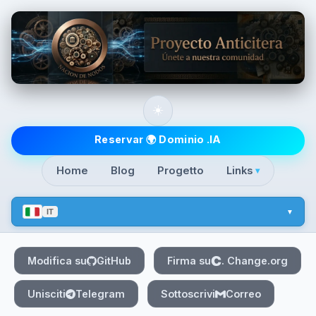
Skip to main content
☀️
Top level navigatio
Reservar 🌍 Dominio .IA
Home
Blog
Progetto
Links
▾
IT
Modifica su
GitHub
Firma su
. Change.org
Unisciti
Telegram
Sottoscrivi
Correo