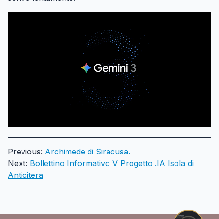
Previous:
Archimede di Siracusa.
Next:
Bollettino Informativo V Progetto .IA Isola di
Anticitera