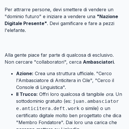
Per attrarre persone, devi smettere di vendere un
"dominio futuro" e iniziare a vendere una
"Nazione
Digitale Presente"
. Devi gamificare e fare a pezzi
l'elefante.
Passo 1: Crea Ruoli e Titoli (Ego e Appartenenza)
#
Alla gente piace far parte di qualcosa di esclusivo.
Non cercare "collaboratori", cerca
Ambasciatori
.
Azione:
Crea una struttura ufficiale. "Cerco
l'Ambasciatore di Anticitera in Cile", "Cerco il
Console di Linguistica".
Il Trucco:
Offri loro qualcosa di tangibile
ora
. Un
sottodominio gratuito (es:
juan.ambasciator
o simile) o un
e.anticitera.deft.work
certificato digitale molto ben progettato che dica
"Membro Fondatore". Dai loro una carica che