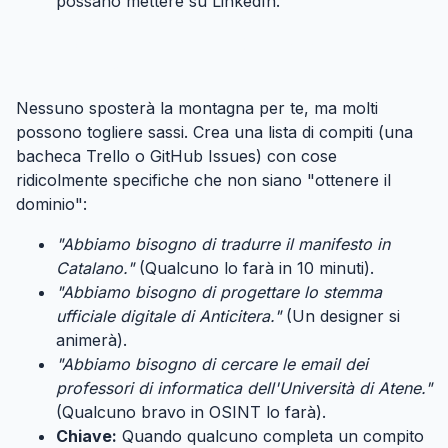
possano mettere su LinkedIn.
Passo 2: Modularizza il Lavoro (La tecnica del "Sasso
nella scarpa")
#
Nessuno sposterà la montagna per te, ma molti
possono togliere sassi. Crea una lista di compiti (una
bacheca Trello o GitHub Issues) con cose
ridicolmente specifiche che non siano "ottenere il
dominio":
"Abbiamo bisogno di tradurre il manifesto in
Catalano."
(Qualcuno lo farà in 10 minuti).
"Abbiamo bisogno di progettare lo stemma
ufficiale digitale di Anticitera."
(Un designer si
animerà).
"Abbiamo bisogno di cercare le email dei
professori di informatica dell'Università di Atene."
(Qualcuno bravo in OSINT lo farà).
Chiave:
Quando qualcuno completa un compito