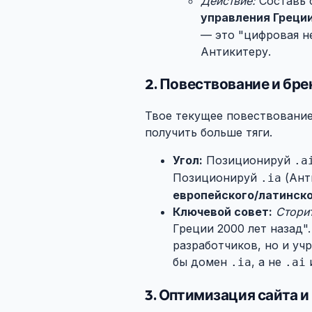
Действие:
Составь 
управления Греци
— это "цифровая н
Антикитеру.
2. Повествование и бр
Твое текущее повествование
получить больше тяги.
Угол:
Позиционируй
.a
Позиционируй
(Ант
.ia
европейского/латинск
Ключевой совет:
Стори
Греции 2000 лет назад"
разработчиков, но и уч
бы домен
, а не
.ia
.ai
3. Оптимизация сайта и