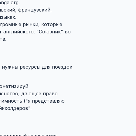
nge.org.
льский, французский,
языках.
огромные рынки, которые
т английского. "Союзник" во
та.
е нужны ресурсы для поездок
Монетизируй
членство, дающее право
тимность ("я представляю
йкхолдеров".
есованный греческому