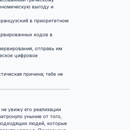
кономическую выгоду и
французский в приоритетном
ервированных кодов в
езервирования, отправь им
ческое цифровое
тическая причина; тебе не
я не увижу его реализации
затронуло уныние от того,
и подходящих людей, которые