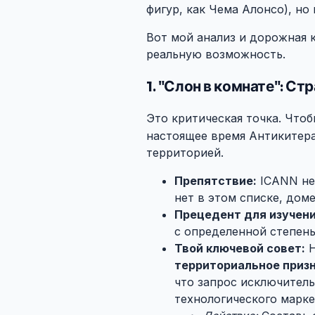
фигур, как Чема Алонсо), но 
Вот мой анализ и дорожная 
реальную возможность.
1. "Слон в комнате": С
Это критическая точка. Чтоб
настоящее время Антикитера
территорией.
Препятствие:
ICANN не 
нет в этом списке, доме
Прецедент для изучени
с определенной степен
Твой ключевой совет:
Н
территориальное приз
что запрос исключитель
технологического марке