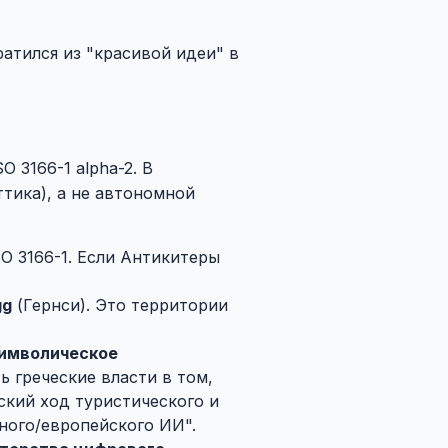
атился из "красивой идеи" в
O 3166-1 alpha-2. В
тика), а не автономной
O 3166-1. Если Антикитеры
gg
(Гернси). Это территории
имволическое
ь греческие власти в том,
ский ход туристического и
чного/европейского ИИ".