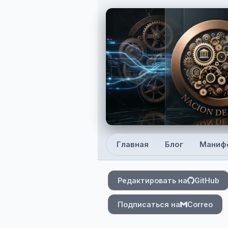
Skip to main content
Главная
Блог
Маниф
Top level navigation
Редактировать на
GitHub
Подписаться на
Correo