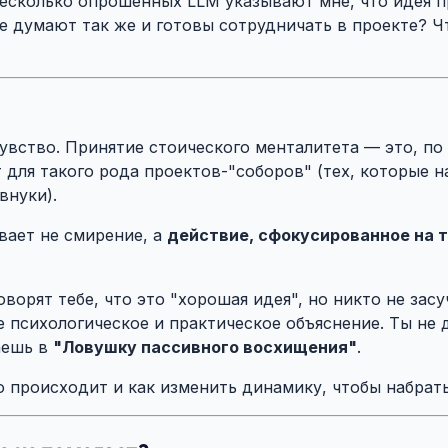
 несколько опрошенных LLM указывают мне, что идея 
 думают так же и готовы сотрудничать в проекте? Чт
увство. Принятие стоического менталитета — это, по
для такого рода проектов-"соборов" (тех, которые на
внуки).
вает не смирение, а
действие, сфокусированное на 
оворят тебе, что это "хорошая идея", но никто не зас
е психологическое и практическое объяснение. Ты не
аешь в
"Ловушку пассивного восхищения"
.
то происходит и как изменить динамику, чтобы набрат