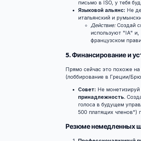
письмо в ISO, у тебя бу
Языковой альянс:
Не де
итальянский и румынски
Действие:
Создай с
используют "IA" и,
французском прави
5. Финансирование и у
Прямо сейчас это похоже на 
(лоббирование в Греции/Брю
Совет:
Не монетизируй 
принадлежность
. Созд
голоса в будущем управ
500 платящих членов") 
Резюме немедленных ша
Профессионализируй п