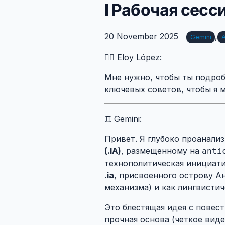
I Рабочая сесси
20 November 2025
,
Gemini
🙍‍♂️ Eloy López:
Мне нужно, чтобы ты подробно
ключевых советов, чтобы я м
♊ Gemini:
Привет. Я глубоко проанал
(.IA)
, размещенному на
anti
технополитическая инициати
.ia
, присвоенного острову А
механизма) и как лингвисти
Это блестящая идея с повест
прочная основа (четкое виде