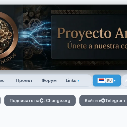
☀
ест
Проект
Форум
Links
▾
RU
 menu
Подписать на
. Change.org
Войти в
Telegram