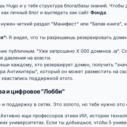
шь Hugo и у тебя структура блога/базы знаний. Чтобы 
как личный блог и выглядеть как сайт
Фонда
.
нужен четкий раздел "Манифест" или "Белая книга", 
я":
Я видел, что ты разрешаешь резервировать доме
ик публичным. "Уже запрошено X 000 доменов .ia". С
я давления на власти.
еши каждому, кто резервирует домен, получить "зна
а Антикитеры", который он может разместить на свое
 хвастались поддержкой этого.
ва и цифровое "Лобби"
#
и поддержку в сетях. Это золото, но тебе нужно это
Активно ищи профессоров этики ИИ, истории технол
ких университетах. Если ты добьешься, чтобы 5 уни