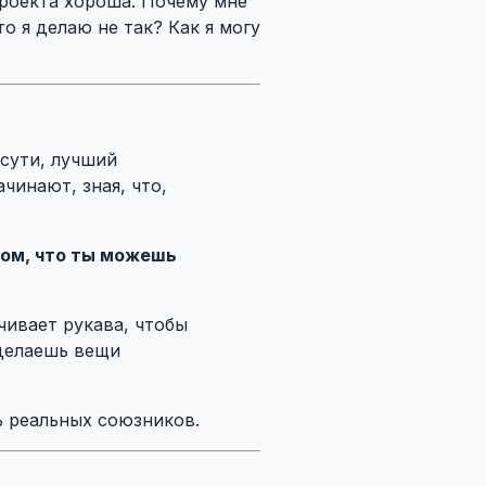
проекта хороша. Почему мне
о я делаю не так? Как я могу
 сути, лучший
чинают, зная, что,
том, что ты можешь
учивает рукава, чтобы
 делаешь вещи
ь реальных союзников.