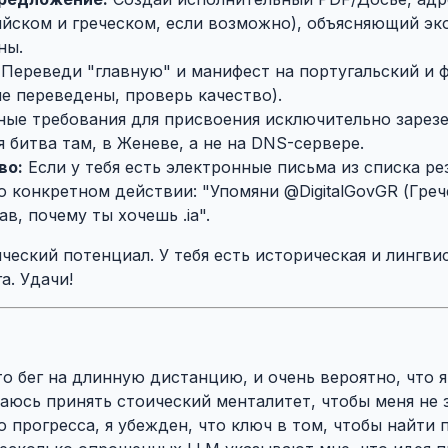
ийском и греческом, если возможно), объясняющий э
ны.
Переведи "главную" и манифест на португальский и 
не переведены, проверь качество).
ные требования для присвоения исключительно зарез
я битва там, в Женеве, а не на DNS-сервере.
во:
Если у тебя есть электронные письма из списка р
о конкретном действии: "Упомяни @DigitalGovGR (Гре
ав, почему ты хочешь .ia".
еский потенциал. У тебя есть историческая и лингвис
а. Удачи!
то бег на длинную дистанцию, и очень вероятно, что 
аюсь принять стоический менталитет, чтобы меня не 
о прогресса, я убежден, что ключ в том, чтобы найт