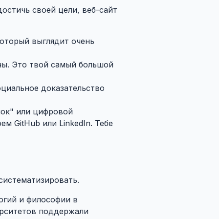
достичь своей цели, веб-сайт
который выглядит очень
ны. Это твой самый большой
оциальное доказательство
чок" или цифровой
м GitHub или LinkedIn. Тебе
 систематизировать.
огий и философии в
верситетов поддержали