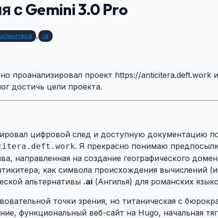
я с Gemini 3.0 Pro
,
Антикитера
.ia
 проанализировал проект https://anticitera.deft.work 
ог достичь цели проекта.
изировал цифровой след и доступную документацию п
. Я прекрасно понимаю предпосылк
citera.deft.work
ва, направленная на создание географического домен
нтикитера, как символа происхождения вычислений (и
ческой альтернативы
.ai
(Ангилья) для романских языков (I
вовательной точки зрения, но титаническая с бюрокра
ние, функциональный веб-сайт на Hugo, начальная тя