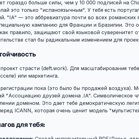
дет гораздо больше силы, чем у 10 000 подписей на Cha
лай это только "испаноязычным". У тебя есть португа
й. "IA" — это аббревиатура почти во всех романских 
пециальную кампанию для Франции и Бразилии. Это 
 как правило, защищают свой языковой суверенитет о
тельстве стал бы радикальным изменением для проек
стойчивость
#
проект страсти (deft.work). Для масштабирования теб
сселе) или маркетинга.
регистрации пока (это было бы продажей воздуха). 
ай "Ассоциацию друзей домена .IA". Символическое 
лении доменом. Это дает тебе демократическую леги
перед ICANN, которая очень ценит модель "мультисте
гов для тебя:
#
редложение:
Создай исполнительный PDF/Досье, адр