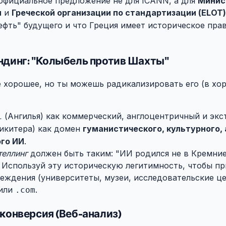
официальное предложение не для ICANN, а для
Минис
и
и
Греческой организации по стандартизации (ELOT)
ефть" будущего и что Греция имеет историческое прав
ендинг: "Колыбель против Шахты"
#
 хорошее, но ты можешь радикализировать его (в хо
(Ангилья) как коммерческий, англоцентричный и экс
i
икитера) как домен
гуманистического, культурного,
ого ИИ
.
теллинг
должен быть таким: "ИИ родился не в Кремние
. Используй эту историческую легитимность, чтобы пр
реждения (университеты, музеи, исследовательские ц
или
.
.com
 конверсия (Веб-анализ)
#