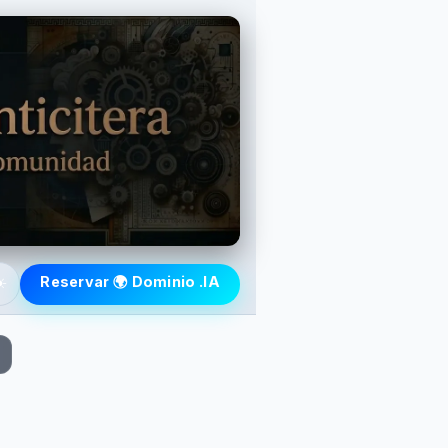
️
Reservar 🌍 Dominio .IA