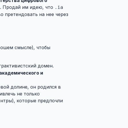
терства цифрового
. Продай им идею, что
.ia
о претендовать на нее через
рошем смысле), чтобы
трактивистский домен.
 академического и
вой долине, он родился в
ивлечь не только
ентры), которые предпочли