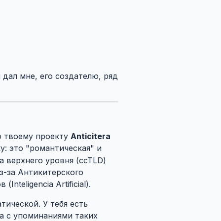
и дал мне, его создателю, ряд
о твоему проекту
Anticitera
у: это "романтическая" и
а верхнего уровня (ccTLD)
з-за Антикитерского
nteligencia Artificial).
тической. У тебя есть
га с упоминаниями таких