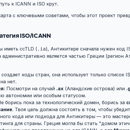
путь к ICANN и ISO крут.
карта с ключевыми советами, чтобы этот проект превр
тратегия ISO/ICANN
#
ы иметь ccTLD (
), Антикитере сначала нужен код IS
.ia
 административно является частью Греции (регион Ат
создает коды стран, она использует только список IS
на нет.
я:
Посмотри на случай
.ax
(Аландские острова) или
.
ью автономии или особым статусом.
е борись пока за технологический домен, борись за
с
нание
. Твоя цель должна состоять в том, чтобы убедит
ного кода или подкода для Антикитеры — это мастер
тинга для страны. Греция могла бы стать "домом эти