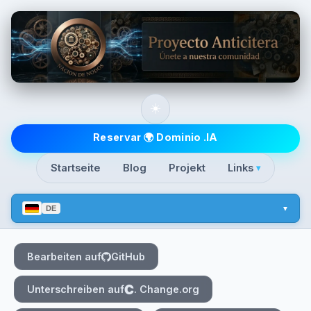
Skip to main content
☀️
Top level navigatio
Reservar 🌍 Dominio .IA
Startseite
Blog
Projekt
Links
▾
DE
Bearbeiten auf
GitHub
Unterschreiben auf
. Change.org