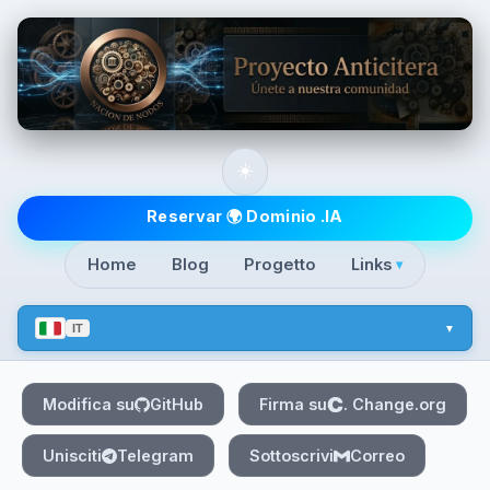
Skip to main content
☀️
Top level navigatio
Reservar 🌍 Dominio .IA
Home
Blog
Progetto
Links
▾
IT
Modifica su
GitHub
Firma su
. Change.org
Unisciti
Telegram
Sottoscrivi
Correo