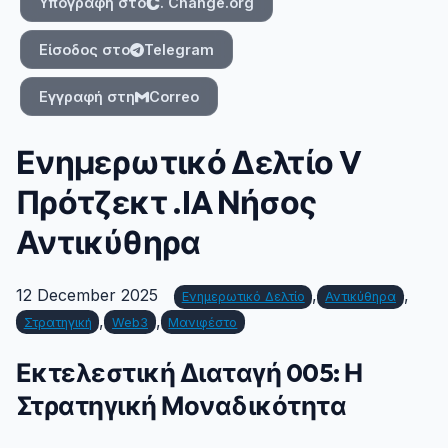
Υπογραφή στο
. Change.org
Είσοδος στο
Telegram
Εγγραφή στη
Correo
Ενημερωτικό Δελτίο V
Πρότζεκτ .IA Νήσος
Αντικύθηρα
12 December 2025
,
,
Ενημερωτικό Δελτίο
Αντικύθηρα
,
,
Στρατηγική
Web3
Μανιφέστο
Εκτελεστική Διαταγή 005: Η
Στρατηγική Μοναδικότητα
#