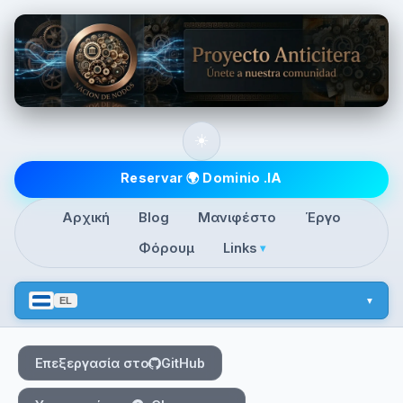
Skip to main content
☀️
Top level navigatio
Reservar 🌍 Dominio .IA
Αρχική
Blog
Μανιφέστο
Έργο
Φόρουμ
Links
▾
EL
Επεξεργασία στο
GitHub