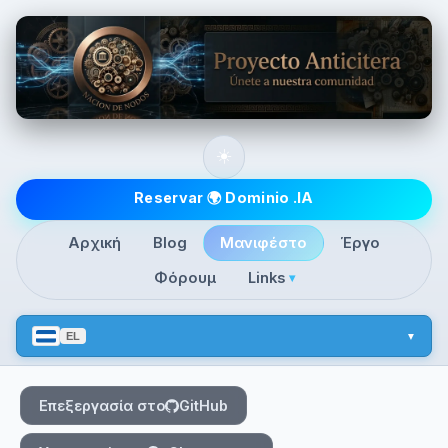
Skip to main content
☀️
Top level navigatio
Reservar 🌍 Dominio .IA
Αρχική
Blog
Μανιφέστο
Έργο
Φόρουμ
Links
▾
EL
Επεξεργασία στο
GitHub