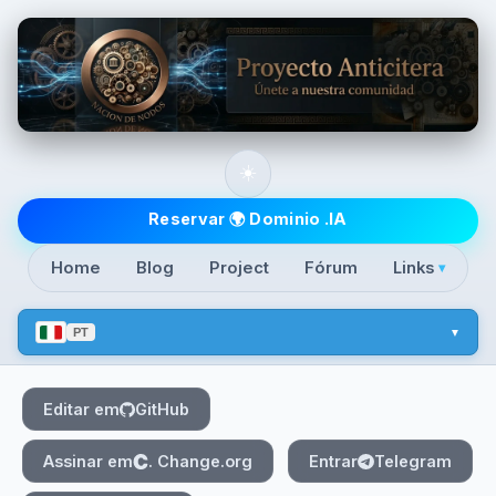
Skip to main content
☀️
Top level navigatio
Reservar 🌍 Dominio .IA
Home
Blog
Project
Fórum
Links
▾
PT
Editar em
GitHub
Assinar em
. Change.org
Entrar
Telegram