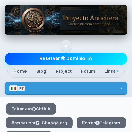
Skip to main content
☀️
Top level navigatio
Reservar 🌍 Dominio .IA
Home
Blog
Project
Fórum
Links
▾
PT
Editar em
GitHub
Assinar em
. Change.org
Entrar
Telegram