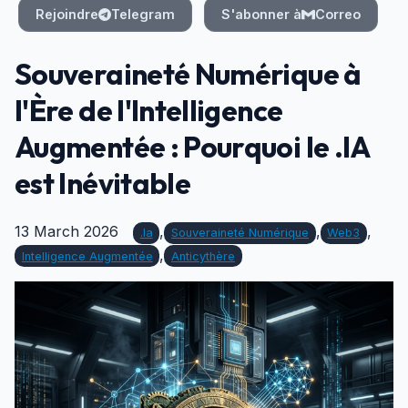
Rejoindre
Telegram
S'abonner à
Correo
Souveraineté Numérique à
l'Ère de l'Intelligence
Augmentée : Pourquoi le .IA
est Inévitable
13 March 2026
,
,
,
.ia
Souveraineté Numérique
Web3
,
Intelligence Augmentée
Anticythère