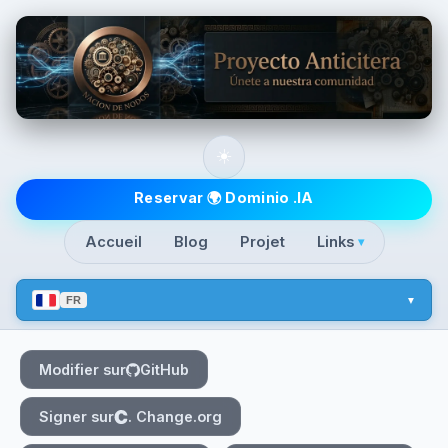
Skip to main content
☀️
Top level navigatio
Reservar 🌍 Dominio .IA
Accueil
Blog
Projet
Links
▾
FR
Modifier sur
GitHub
Signer sur
. Change.org