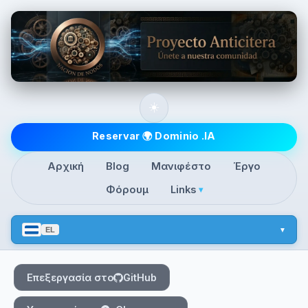
Skip to main content
☀️
Top level navigatio
Reservar 🌍 Dominio .IA
Αρχική
Blog
Μανιφέστο
Έργο
Φόρουμ
Links
▾
EL
Επεξεργασία στο
GitHub