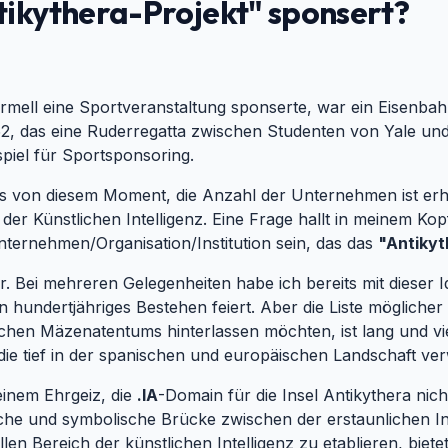
ntikythera-Projekt" sponsert?
rmell eine Sportveranstaltung sponserte, war ein Eisenb
52, das eine Ruderregatta zwischen Studenten von Yale und
eispiel für Sportsponsoring.
s von diesem Moment, die Anzahl der Unternehmen ist er
r der Künstlichen Intelligenz. Eine Frage hallt in meinem Ko
nternehmen/Organisation/Institution sein, das das
"Antikyt
 Bei mehreren Gelegenheiten habe ich bereits mit dieser Id
in hundertjähriges Bestehen feiert. Aber die Liste möglicher
chen Mäzenatentums hinterlassen möchten, ist lang und viel
die tief in der spanischen und europäischen Landschaft ver
einem Ehrgeiz, die
.IA
-Domain für die Insel Antikythera nich
che und symbolische Brücke zwischen der erstaunlichen 
en Bereich der künstlichen Intelligenz zu etablieren, bietet