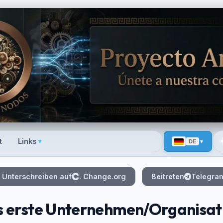
☀
t
Links
▾
DE
 menu
Unterschreiben auf
. Change.org
Beitreten
Telegra
s erste Unternehmen/Organisati