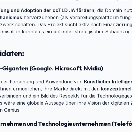
fung und Adoption der ccTLD .IA fördern
, die Domain nu
chanismus
hervorzuheben (als Verbreitungsplattform fung
tzwerk schaffen. Das Projekt sucht aktiv nach Finanzierun
isation könnte es ein brillanter strategischer Schachzug s
didaten:
#
-Giganten (Google, Microsoft, Nvidia)
#
 in der Forschung und Anwendung von
Künstlicher Intellige
ihnen ermöglichen, ihre Marke direkt mit den
konzeptionel
erbinden und ein Bild des Respekts für die Technologiege
Es wäre eine globale Aussage über ihre Vision der digitalen 
n Genius.
rnehmen und Technologieunternehmen (Telefónic