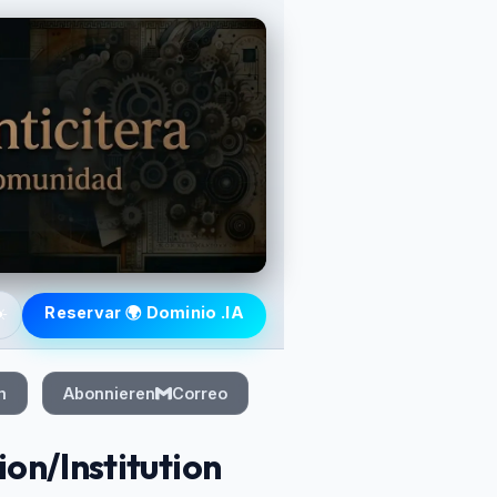
️
Reservar 🌍 Dominio .IA
m
Abonnieren
Correo
on/Institution