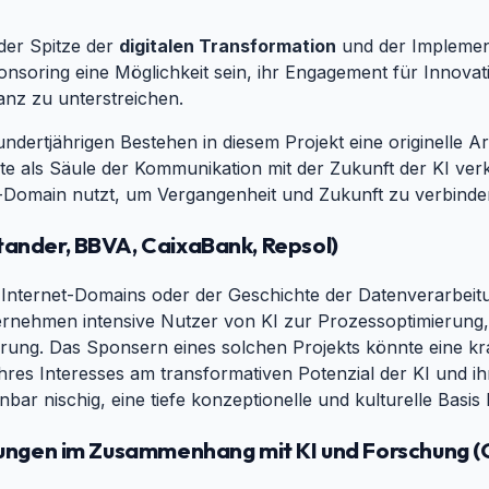
der Spitze der
digitalen Transformation
und der Implemen
onsoring eine Möglichkeit sein, ihr Engagement für Innovat
anz zu unterstreichen.
ndertjährigen Bestehen in diesem Projekt eine originelle Ar
hte als Säule der Kommunikation mit der Zukunft der KI ver
rnet-Domain nutzt, um Vergangenheit und Zukunft zu verbinde
tander, BBVA, CaixaBank, Repsol)
#
mit Internet-Domains oder der Geschichte der Datenverarbei
ernehmen intensive Nutzer von KI zur Prozessoptimierung
ng. Das Sponsern eines solchen Projekts könnte eine kraf
ihres Interesses am transformativen Potenzial der KI und ihre
nbar nischig, eine tiefe konzeptionelle und kulturelle Basis
tungen im Zusammenhang mit KI und Forschung (GA