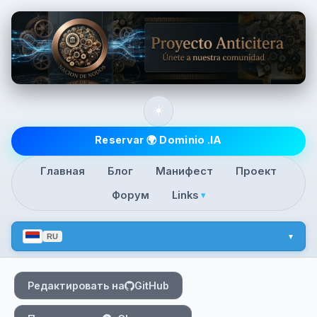
Skip to main content
☀️
Top level navigatio
Reservar 🌍 Dominio .IA
Главная
Блог
Манифест
Проект
Форум
Links
▾
RU
Редактировать на
GitHub