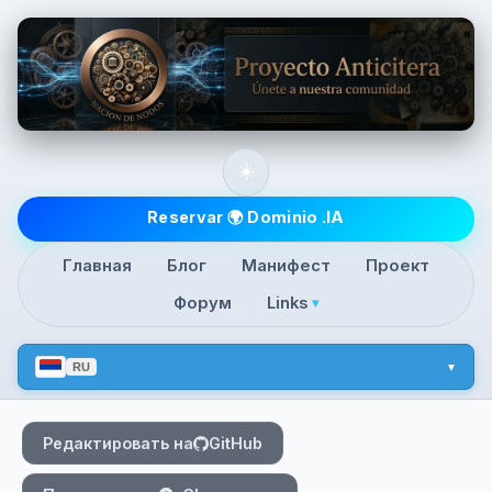
Skip to main content
☀️
Top level navigatio
Reservar 🌍 Dominio .IA
Главная
Блог
Манифест
Проект
Форум
Links
▾
RU
Редактировать на
GitHub