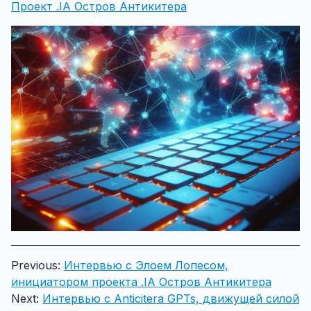
Проект .IA Остров Антикитера
Previous:
Интервью с Элоем Лопесом,
инициатором проекта .IA Остров Антикитера
Next:
Интервью с Anticitera GPTs, движущей силой