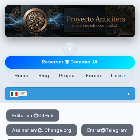
Skip to main content
☀️
Top level navigatio
Reservar 🌍 Dominio .IA
Home
Blog
Project
Fórum
Links
▾
PT
Editar em
GitHub
Assinar em
. Change.org
Entrar
Telegram