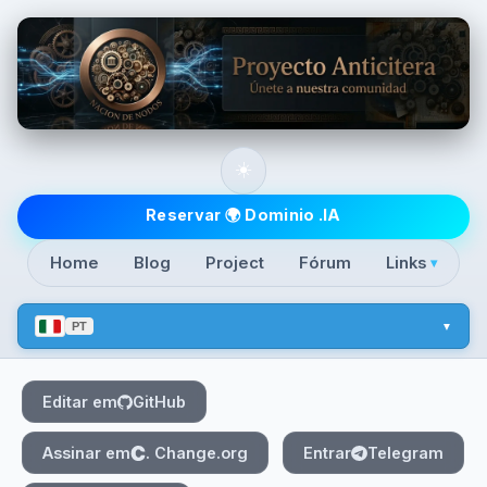
Skip to main content
☀️
Top level navigatio
Reservar 🌍 Dominio .IA
Home
Blog
Project
Fórum
Links
▾
PT
Editar em
GitHub
Assinar em
. Change.org
Entrar
Telegram