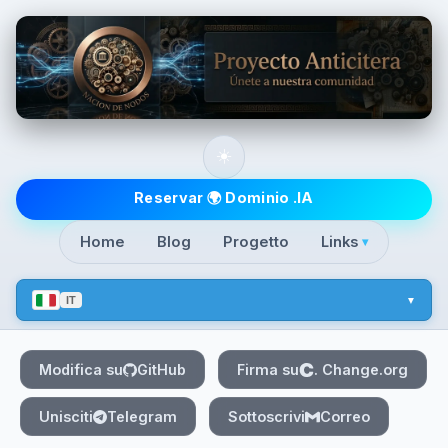
Skip to main content
☀️
Top level navigatio
Reservar 🌍 Dominio .IA
Home
Blog
Progetto
Links
▾
IT
Modifica su
GitHub
Firma su
. Change.org
Unisciti
Telegram
Sottoscrivi
Correo