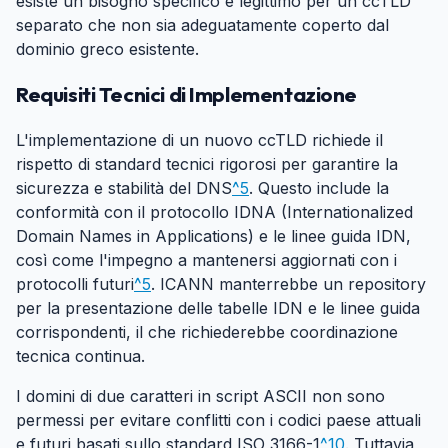
esiste un bisogno specifico e legittimo per un ccTLD
separato che non sia adeguatamente coperto dal
dominio greco esistente.
Requisiti Tecnici di Implementazione
#
L'implementazione di un nuovo ccTLD richiede il
rispetto di standard tecnici rigorosi per garantire la
sicurezza e stabilità del DNS
^5
. Questo include la
conformità con il protocollo IDNA (Internationalized
Domain Names in Applications) e le linee guida IDN,
così come l'impegno a mantenersi aggiornati con i
protocolli futuri
^5
. ICANN manterrebbe un repository
per la presentazione delle tabelle IDN e le linee guida
corrispondenti, il che richiederebbe coordinazione
tecnica continua.
I domini di due caratteri in script ASCII non sono
permessi per evitare conflitti con i codici paese attuali
e futuri basati sullo standard ISO 3166-1
^10
. Tuttavia,