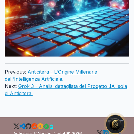
Previous:
Anticitera - L'Origine Millenaria
dell'Intelligenza Artificiale.
Next:
Grok 3 - Analisi dettagliata del Progetto .IA Isola
di Anticitera.
🤖
Anticitera // Nación Digital 🌍 2026