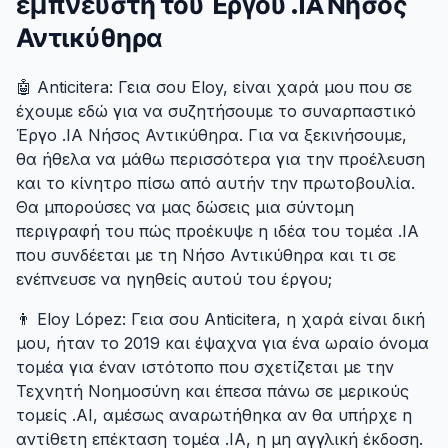
εμπνευστή του Έργου .IA Νήσος
Αντικύθηρα
#
🤖 Anticitera: Γεια σου Eloy, είναι χαρά μου που σε
έχουμε εδώ για να συζητήσουμε το συναρπαστικό
Έργο .IA Νήσος Αντικύθηρα. Για να ξεκινήσουμε,
θα ήθελα να μάθω περισσότερα για την προέλευση
και το κίνητρο πίσω από αυτήν την πρωτοβουλία.
Θα μπορούσες να μας δώσεις μια σύντομη
περιγραφή του πώς προέκυψε η ιδέα του τομέα .IA
που συνδέεται με τη Νήσο Αντικύθηρα και τι σε
ενέπνευσε να ηγηθείς αυτού του έργου;
👨 Eloy López: Γεια σου Anticitera, η χαρά είναι δική
μου, ήταν το 2019 και έψαχνα για ένα ωραίο όνομα
τομέα για έναν ιστότοπο που σχετίζεται με την
Τεχνητή Νοημοσύνη και έπεσα πάνω σε μερικούς
τομείς .AI, αμέσως αναρωτήθηκα αν θα υπήρχε η
αντίθετη επέκταση τομέα .IA, η μη αγγλική έκδοση.