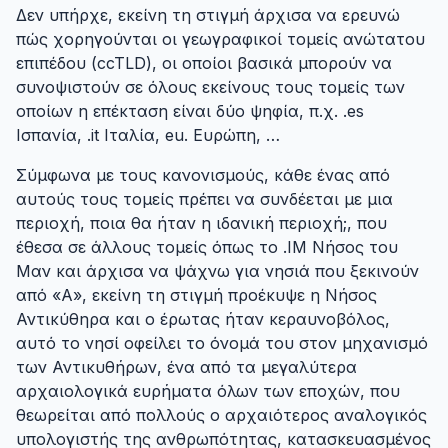
Δεν υπήρχε, εκείνη τη στιγμή άρχισα να ερευνώ
πώς χορηγούνται οι γεωγραφικοί τομείς ανώτατου
επιπέδου (ccTLD), οι οποίοι βασικά μπορούν να
συνοψιστούν σε όλους εκείνους τους τομείς των
οποίων η επέκταση είναι δύο ψηφία, π.χ. .es
Ισπανία, .it Ιταλία, eu. Ευρώπη, …
Σύμφωνα με τους κανονισμούς, κάθε ένας από
αυτούς τους τομείς πρέπει να συνδέεται με μια
περιοχή, ποια θα ήταν η ιδανική περιοχή;, που
έθεσα σε άλλους τομείς όπως το .IM Νήσος του
Μαν και άρχισα να ψάχνω για νησιά που ξεκινούν
από «Α», εκείνη τη στιγμή προέκυψε η Νήσος
Αντικύθηρα και ο έρωτας ήταν κεραυνοβόλος,
αυτό το νησί οφείλει το όνομά του στον μηχανισμό
των Αντικυθήρων, ένα από τα μεγαλύτερα
αρχαιολογικά ευρήματα όλων των εποχών, που
θεωρείται από πολλούς ο αρχαιότερος αναλογικός
υπολογιστής της ανθρωπότητας, κατασκευασμένος