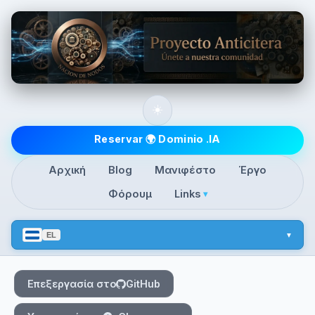
Skip to main content
☀️
Top level navigatio
Reservar 🌍 Dominio .IA
Αρχική
Blog
Μανιφέστο
Έργο
Φόρουμ
Links
▾
EL
Επεξεργασία στο
GitHub