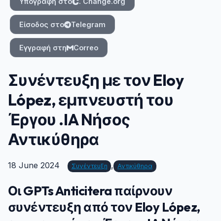
Υπογραφή στο
. Change.org
Είσοδος στο
Telegram
Εγγραφή στη
Correo
Συνέντευξη με τον Eloy
López, εμπνευστή του
Έργου .IA Νήσος
Αντικύθηρα
18 June 2024
,
Συνέντευξη
Αντικύθηρα
Οι GPTs Anticitera παίρνουν
συνέντευξη από τον Eloy López,