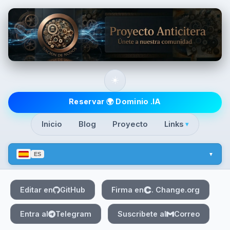
Skip to main content
☀️
Top level navigatio
Reservar 🌍 Dominio .IA
Inicio
Blog
Proyecto
Links
▾
ES
Editar en
GitHub
Firma en
. Change.org
Entra al
Telegram
Suscribete al
Correo